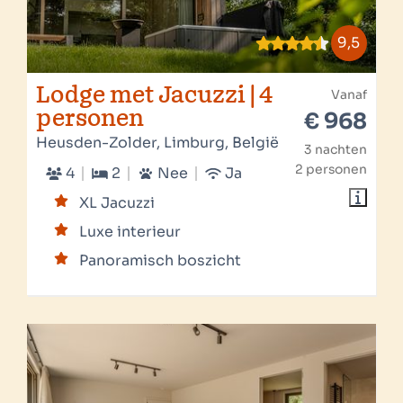
9,5
Lodge met Jacuzzi | 4
Vanaf
personen
€ 968
Heusden-Zolder, Limburg, België
3 nachten
2 personen
4
2
Nee
Ja
XL Jacuzzi
Luxe interieur
Panoramisch boszicht