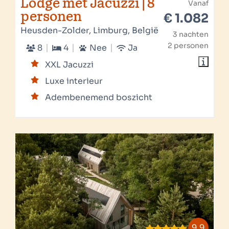
Lodge met Jacuzzi | 8
Vanaf
personen
€ 1.082
Heusden-Zolder, Limburg, België
3 nachten
2 personen
8
4
Nee
Ja
XXL Jacuzzi
Luxe interieur
Adembenemend boszicht
9,9