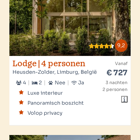
9,2
Lodge | 4 personen
Vanaf
€ 727
Heusden-Zolder, Limburg, België
4
2
Nee
Ja
3 nachten
2 personen
Luxe interieur
Panoramisch boszicht
Volop privacy