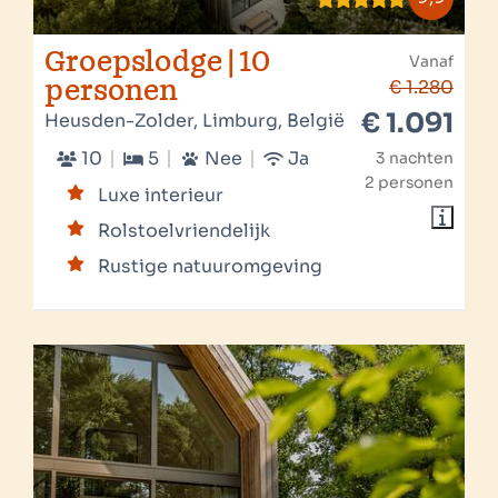
Groepslodge | 10
Vanaf
personen
€ 1.280
€ 1.091
Heusden-Zolder, Limburg, België
10
5
Nee
Ja
3 nachten
2 personen
Luxe interieur
Rolstoelvriendelijk
Rustige natuuromgeving