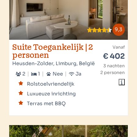
9,3
Suite Toegankelijk | 2
Vanaf
personen
€ 402
Heusden-Zolder, Limburg, België
3 nachten
2 personen
2
1
Nee
Ja
Rolstoelvriendelijk
Luxueuze inrichting
Terras met BBQ