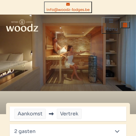
info@woodz-lodges.be
Menu
Aankomst
Vertrek
2 gasten