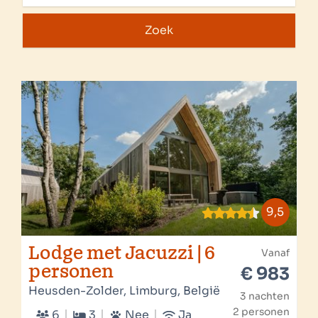
Zoek
9,5
Lodge met Jacuzzi | 6
Vanaf
personen
€ 983
Heusden-Zolder, Limburg, België
3 nachten
2 personen
6
3
Nee
Ja