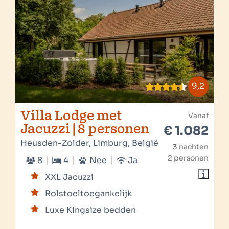
9,2
Villa Lodge met
Vanaf
Jacuzzi | 8 personen
€ 1.082
Heusden-Zolder, Limburg, België
3 nachten
2 personen
8
4
Nee
Ja
XXL Jacuzzi
Rolstoeltoegankelijk
Luxe Kingsize bedden