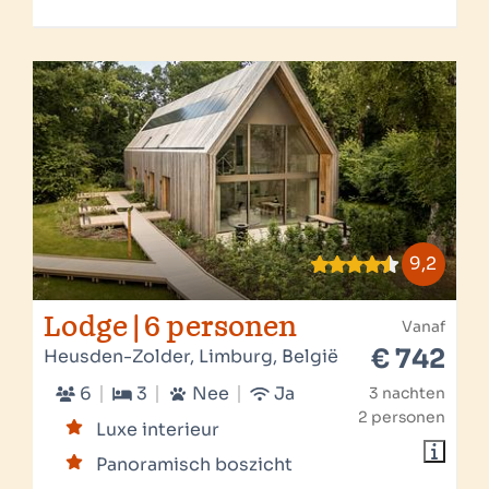
9,2
Lodge | 6 personen
Vanaf
€ 742
Heusden-Zolder, Limburg, België
6
3
Nee
Ja
3 nachten
2 personen
Luxe interieur
Panoramisch boszicht