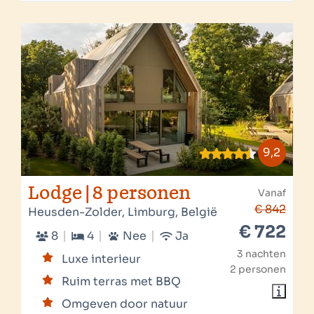
9,2
Lodge | 8 personen
Vanaf
€ 842
Heusden-Zolder, Limburg, België
€ 722
8
4
Nee
Ja
3 nachten
Luxe interieur
2 personen
Ruim terras met BBQ
Omgeven door natuur