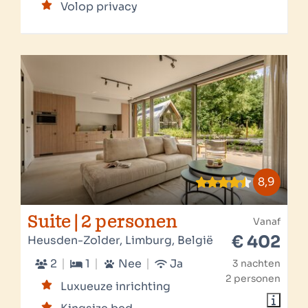
Volop privacy
8,9
Suite | 2 personen
Vanaf
€ 402
Heusden-Zolder, Limburg, België
2
1
Nee
Ja
3 nachten
2 personen
Luxueuze inrichting